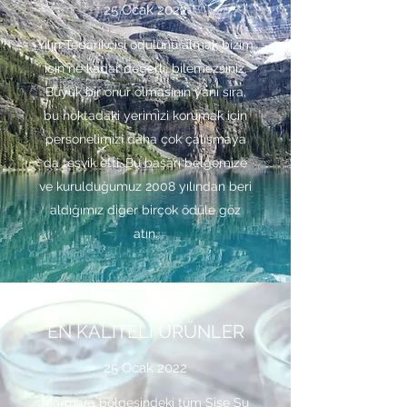
25 Ocak 2022
Yılın Tedarikçisi ödülünü almak bizim
için ne kadar değerli, bilemezsiniz.
Büyük bir onur olmasının yanı sıra,
bu noktadaki yerimizi korumak için
personelimizi daha çok çalışmaya
da teşvik etti. Bu başarı belgemize
ve kurulduğumuz 2008 yılından beri
aldığımız diğer birçok ödüle göz
atın.
EN KALITELI ÜRÜNLER
25 Ocak 2022
Marmara bölgesindeki tüm Şişe Su