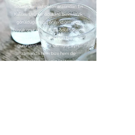
Tedarikçisi işletmeleri arasından En
Kaliteli Ürünler ödülüne bizim layık
görüldüğümüzü öğrendiğimizde
büyük onur duyduk. Bu ödül sadece
iyi iş çıkardığımız için bizi
gururlandırmakla kalmıyor, aynı
zamanda hem bize hem de
müşterilerimize ürün kalitemizin
tartışılmaz olduğunu gösteriyor. İşte
çalışmalarımızın en güzel bir
mahsulü!