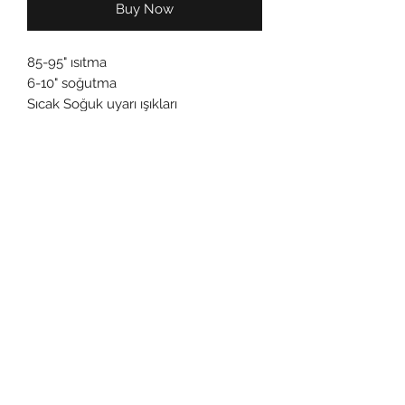
Buy Now
85-95" ısıtma
6-10" soğutma
Sıcak Soğuk uyarı ışıkları
Derinlik : 35,5 cm
Genişlik : 31,5 cm
Yükseklik : 89 cm
©2022 Akduman Su Meşrubat Food Mining Industry